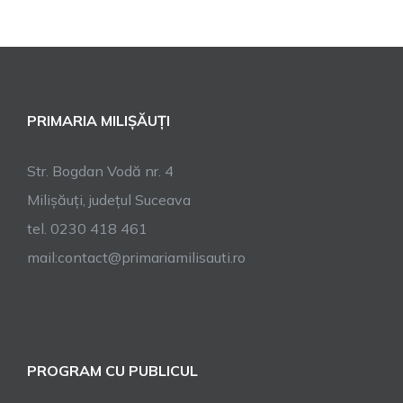
PRIMARIA MILIȘĂUȚI
Str. Bogdan Vodă nr. 4
Milișăuți, județul Suceava
tel. 0230 418 461
mail:contact@primariamilisauti.ro
PROGRAM CU PUBLICUL