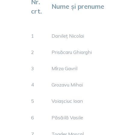
Nr.
Nume și prenume
crt.
1
Danileț Nicolai
2
Prisăcaru Ghiorghi
3
Mîrza Gavril
4
Grozavu Mihai
5
Voiașciuc Ioan
6
Păsăilă Vasile
7
Toader Moscal