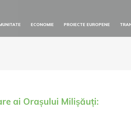
MUNITATE
ECONOMIE
PROIECTE EUROPENE
TRA
re ai Orașului Milișăuți: