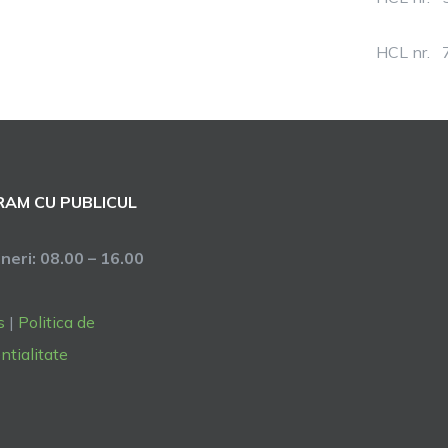
HCL nr. 
AM CU PUBLICUL
neri: 08.00 – 16.00
s
|
Politica de
ntialitate