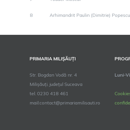
8
Arhimandrit Paulin (Dimitrie) Popescu
PRIMARIA MILIȘĂUȚI
PROGR
Str. Bogdan Vodă nr. 4
Luni-Vi
Milișăuți, județul Suceava
tel. 0230 418 461
Cookie
mail:contact@primariamilisauti.ro
confide