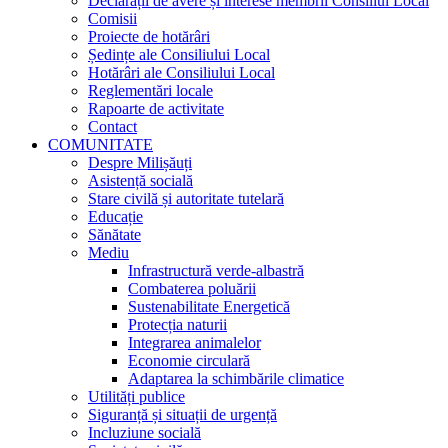
Declarații de avere și interese membrii Consiliul Local
Comisii
Proiecte de hotărâri
Ședințe ale Consiliului Local
Hotărâri ale Consiliului Local
Reglementări locale
Rapoarte de activitate
Contact
COMUNITATE
Despre Milișăuți
Asistență socială
Stare civilă și autoritate tutelară
Educație
Sănătate
Mediu
Infrastructură verde-albastră
Combaterea poluării
Sustenabilitate Energetică
Protecția naturii
Integrarea animalelor
Economie circulară
Adaptarea la schimbările climatice
Utilități publice
Siguranță și situații de urgență
Incluziune socială