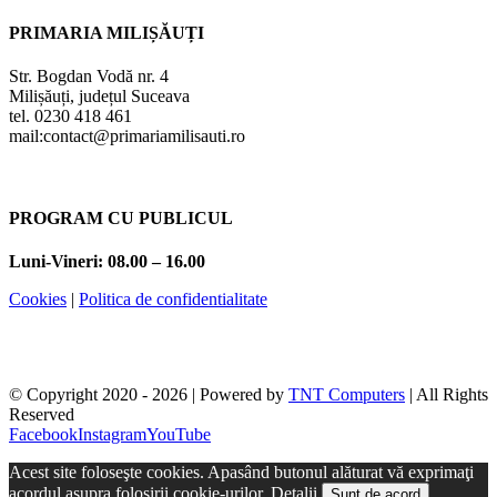
PRIMARIA MILIȘĂUȚI
Str. Bogdan Vodă nr. 4
Milișăuți, județul Suceava
tel. 0230 418 461
mail:contact@primariamilisauti.ro
PROGRAM CU PUBLICUL
Luni-Vineri: 08.00 – 16.00
Cookies
|
Politica de confidentialitate
© Copyright 2020 -
2026 | Powered by
TNT Computers
| All Rights
Reserved
Facebook
Instagram
YouTube
Acest site foloseşte cookies. Apasând butonul alăturat vă exprimaţi
acordul asupra folosirii cookie-urilor.
Detalii
Sunt de acord