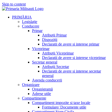
Skip to content
PRIMĂRIA
Legislație
Conducere
Primar
Atribuții Primar
Dispoziții
Declaratii de avere si interese primar
Viceprimar
Atribuții Viceprimar
Declaratii de avere si interese viceprimar
Secretar general
Atribuții Secretar
Declaratii de avere si interese secretar
general
Agenda conducerii
Organizare
Organigramă
Adrese utile
Compartimente
Compartiment impozite si taxe locale
Formulare/ Documente utile
Compartiment Stare Civila