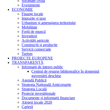
Societate civilă
Evenimente
ECONOMIE
Finanțe locale
Impozite și taxe
Urbanism și amenajarea teritoriului
Mobilitate
Forță de muncă
Investitori
Activități agricole
Construcții și producție
Servicii comerciale
Turism
PROIECTE EUROPENE
TRANSPARENȚĂ
Informații de interes public
Centrul de resurse bibliografice în domeniul
guvernării deschise
Agendă Publică
Strategia Națională Anticorupție
Strategia Locală
Proiecte investiționale
Documente și informații financiare
Alegeri locale 2020
Carieră