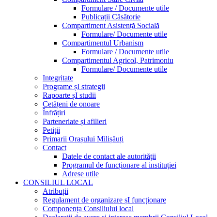
Formulare / Documente utile
Publicații Căsătorie
Compartiment Asistență Socială
Formulare/ Documente utile
Compartimentul Urbanism
Formulare / Documente utile
Compartimentul Agricol, Patrimoniu
Formulare/ Documente utile
Integritate
Programe șI strategii
Rapoarte șI studii
Cetățeni de onoare
Înfrățiri
Parteneriate și afilieri
Petiții
Primarii Orașului Milișăuți
Contact
Datele de contact ale autorității
Programul de funcționare al instituției
Adrese utile
CONSILIUL LOCAL
Atribuții
Regulament de organizare șI funcționare
Componența Consiliului local