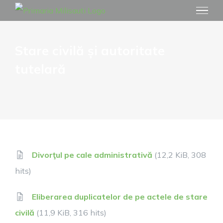
Skip
to
content
Stare civilă și autoritate
tutelară
Divorţul pe cale administrativă
(12,2 KiB, 308
hits)
Eliberarea duplicatelor de pe actele de stare
civilă
(11,9 KiB, 316 hits)