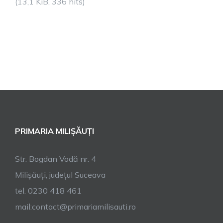
(13,1 KiB, 336 hits)
PRIMARIA MILIȘĂUȚI
Str. Bogdan Vodă nr. 4
Milișăuți, județul Suceava
tel. 0230 418 461
mail:contact@primariamilisauti.ro