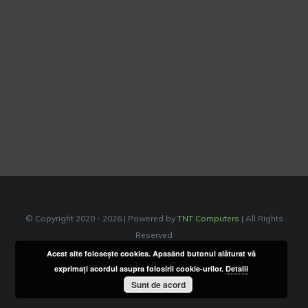
© Copyright 2020 -
2026 | Powered by
TNT Computers
| All Rights
Reserved
Acest site foloseşte cookies. Apasând butonul alăturat vă
Facebook
Instagram
YouTube
exprimaţi acordul asupra folosirii cookie-urilor.
Detalii
Sunt de acord