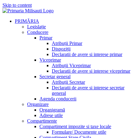
Skip to content
PRIMĂRIA
Legislație
Conducere
Primar
Atribuții Primar
Dispoziții
Declaratii de avere si interese primar
Viceprimar
Atribuții Viceprimar
Declaratii de avere si interese viceprimar
Secretar general
Atribuții Secretar
Declaratii de avere si interese secretar
general
Agenda conducerii
Organizare
Organigramă
Adrese utile
Compartimente
Compartiment impozite si taxe locale
Formulare/ Documente utile
Compartiment Stare Civila