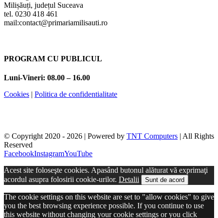
Milișăuți, județul Suceava
tel. 0230 418 461
mail:contact@primariamilisauti.ro
PROGRAM CU PUBLICUL
Luni-Vineri: 08.00 – 16.00
Cookies
|
Politica de confidentialitate
© Copyright 2020 -
2026 | Powered by
TNT Computers
| All Rights
Reserved
Facebook
Instagram
YouTube
Acest site foloseşte cookies. Apasând butonul alăturat vă exprimaţi
acordul asupra folosirii cookie-urilor.
Detalii
Sunt de acord
The cookie settings on this website are set to "allow cookies" to give
you the best browsing experience possible. If you continue to use
this website without changing your cookie settings or you click