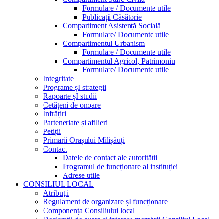
Formulare / Documente utile
Publicații Căsătorie
Compartiment Asistență Socială
Formulare/ Documente utile
Compartimentul Urbanism
Formulare / Documente utile
Compartimentul Agricol, Patrimoniu
Formulare/ Documente utile
Integritate
Programe șI strategii
Rapoarte șI studii
Cetățeni de onoare
Înfrățiri
Parteneriate și afilieri
Petiții
Primarii Orașului Milișăuți
Contact
Datele de contact ale autorității
Programul de funcționare al instituției
Adrese utile
CONSILIUL LOCAL
Atribuții
Regulament de organizare șI funcționare
Componența Consiliului local