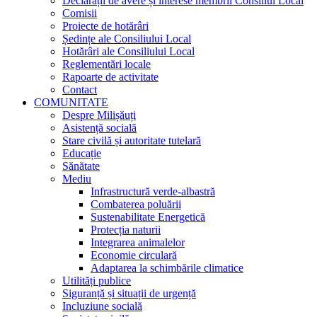
Declarații de avere și interese membrii Consiliul Local
Comisii
Proiecte de hotărâri
Ședințe ale Consiliului Local
Hotărâri ale Consiliului Local
Reglementări locale
Rapoarte de activitate
Contact
COMUNITATE
Despre Milișăuți
Asistență socială
Stare civilă și autoritate tutelară
Educație
Sănătate
Mediu
Infrastructură verde-albastră
Combaterea poluării
Sustenabilitate Energetică
Protecția naturii
Integrarea animalelor
Economie circulară
Adaptarea la schimbările climatice
Utilități publice
Siguranță și situații de urgență
Incluziune socială