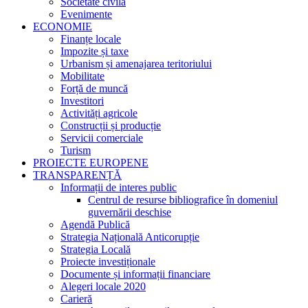
Societate civilă
Evenimente
ECONOMIE
Finanțe locale
Impozite și taxe
Urbanism și amenajarea teritoriului
Mobilitate
Forță de muncă
Investitori
Activități agricole
Construcții și producție
Servicii comerciale
Turism
PROIECTE EUROPENE
TRANSPARENȚĂ
Informații de interes public
Centrul de resurse bibliografice în domeniul
guvernării deschise
Agendă Publică
Strategia Națională Anticorupție
Strategia Locală
Proiecte investiționale
Documente și informații financiare
Alegeri locale 2020
Carieră