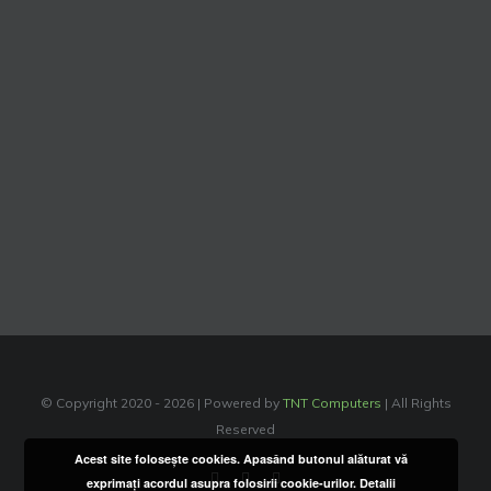
© Copyright 2020 -
2026 | Powered by
TNT Computers
| All Rights
Reserved
Acest site foloseşte cookies. Apasând butonul alăturat vă
Facebook
Instagram
YouTube
exprimaţi acordul asupra folosirii cookie-urilor.
Detalii