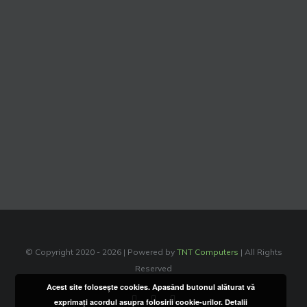
© Copyright 2020 -
2026 | Powered by
TNT Computers
| All Rights
Reserved
Acest site foloseşte cookies. Apasând butonul alăturat vă
Facebook
Instagram
YouTube
exprimaţi acordul asupra folosirii cookie-urilor.
Detalii