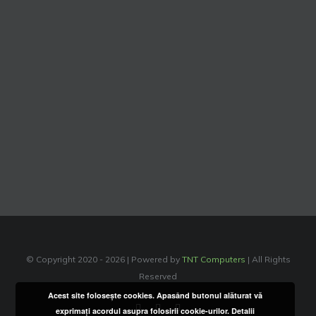
© Copyright 2020 -
2026 | Powered by
TNT Computers
| All Rights
Reserved
Acest site foloseşte cookies. Apasând butonul alăturat vă
Facebook
Instagram
YouTube
exprimaţi acordul asupra folosirii cookie-urilor.
Detalii